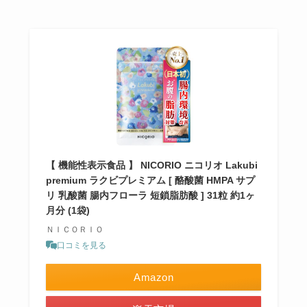
【 機能性表示食品 】 NICORIO ニコリオ Lakubi
premium ラクビプレミアム [ 酪酸菌 HMPA サプ
リ 乳酸菌 腸内フローラ 短鎖脂肪酸 ] 31粒 約1ヶ
月分 (1袋)
ＮＩＣＯＲＩＯ
口コミを見る
Amazon