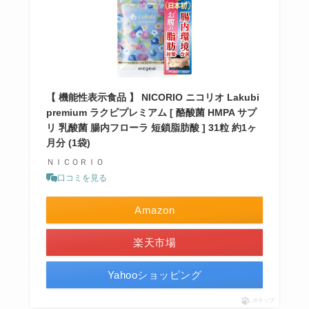
【 機能性表示食品 】 NICORIO ニコリオ Lakubi
premium ラクビプレミアム [ 酪酸菌 HMPA サプ
リ 乳酸菌 腸内フローラ 短鎖脂肪酸 ] 31粒 約1ヶ
月分 (1袋)
ＮＩＣＯＲＩＯ
口コミを見る
Amazon
楽天市場
Yahooショッピング
ポチップ