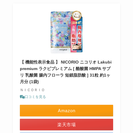
【 機能性表示食品 】 NICORIO ニコリオ Lakubi
premium ラクビプレミアム [ 酪酸菌 HMPA サプ
リ 乳酸菌 腸内フローラ 短鎖脂肪酸 ] 31粒 約1ヶ
月分 (1袋)
ＮＩＣＯＲＩＯ
口コミを見る
Amazon
楽天市場