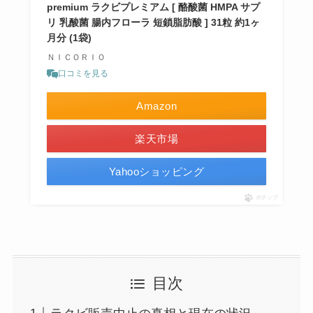
premium ラクビプレミアム [ 酪酸菌 HMPA サプ
リ 乳酸菌 腸内フローラ 短鎖脂肪酸 ] 31粒 約1ヶ
月分 (1袋)
ＮＩＣＯＲＩＯ
口コミを見る
Amazon
楽天市場
Yahooショッピング
ポチップ
目次