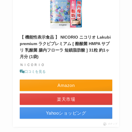
【 機能性表示食品 】 NICORIO ニコリオ Lakubi
premium ラクビプレミアム [ 酪酸菌 HMPA サプ
リ 乳酸菌 腸内フローラ 短鎖脂肪酸 ] 31粒 約1ヶ
月分 (1袋)
ＮＩＣＯＲＩＯ
口コミを見る
Amazon
楽天市場
Yahooショッピング
ポチップ