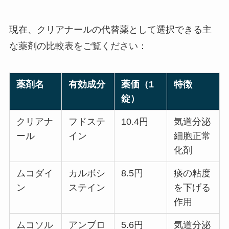
現在、クリアナールの代替薬として選択できる主
な薬剤の比較表をご覧ください：
薬剤名
有効成分
薬価（1
特徴
錠）
クリアナ
フドステ
10.4円
気道分泌
ール
イン
細胞正常
化剤
ムコダイ
カルボシ
8.5円
痰の粘度
ン
ステイン
を下げる
作用
ムコソル
アンブロ
5.6円
気道分泌