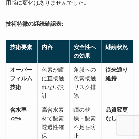
用感に変化はありませんでした。
技術特徴の継続確認表:
技術要素
内容
安全性へ
継続状況
の効果
オーバー
色素が瞳
角膜への
従来通り
フィルム
に直接触
色素接触
維持
技術
れない設
リスク排
計
除
含水率
高含水素
瞳の乾
品質変更
72%
材で酸素
燥・酸素
なし
透過性確
不足を防
保
止