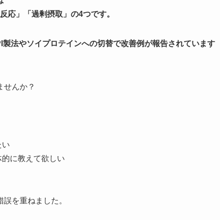
は
物反応」「過剰摂取」の4つです。
I製法やソイプロテインへの切替で改善例が報告されています
ませんか？
たい
体的に教えて欲しい
錯誤を重ねました。