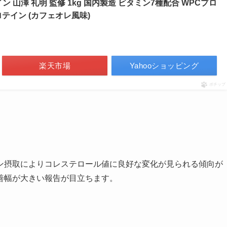
イン 山澤 礼明 監修 1kg 国内製造 ビタミン7種配合 WPCプロ
テイン (カフェオレ風味)
楽天市場
Yahooショッピング
ポチップ
ン摂取によりコレステロール値に良好な変化が見られる傾向が
善幅が大きい報告が目立ちます。