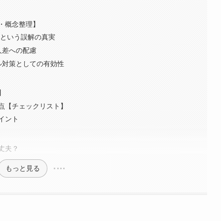
・概念整理】
るという誤解の真実
人差への配慮
ル対策としての有効性
】
点【チェックリスト】
ポイント
丈夫？
もっと見る