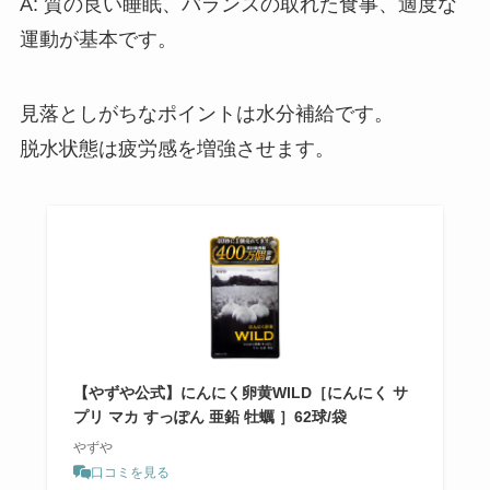
A: 質の良い睡眠、バランスの取れた食事、適度な
運動が基本です。
見落としがちなポイントは水分補給です。
脱水状態は疲労感を増強させます。
【やずや公式】にんにく卵黄WILD［にんにく サ
プリ マカ すっぽん 亜鉛 牡蠣 ］62球/袋
やずや
口コミを見る