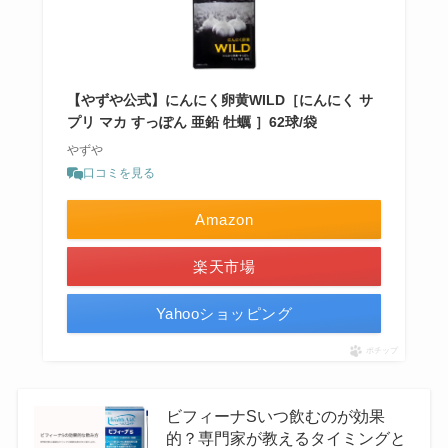
【やずや公式】にんにく卵黄WILD［にんにく サ
プリ マカ すっぽん 亜鉛 牡蠣 ］62球/袋
やずや
口コミを見る
Amazon
楽天市場
Yahooショッピング
ポチップ
ビフィーナSいつ飲むのが効果
的？専門家が教えるタイミングと