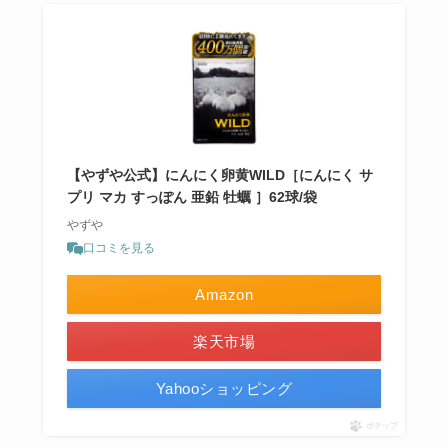
【やずや公式】にんにく卵黄WILD［にんにく サ
プリ マカ すっぽん 亜鉛 牡蠣 ］62球/袋
やずや
口コミを見る
Amazon
楽天市場
Yahooショッピング
ポチップ