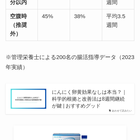
分以内
週間
空腹時
45%
38%
平均3.5
（推奨
週間
外）
※管理栄養士による200名の腸活指導データ（2023
年実績）
にんにく卵黄効果なしは本当？｜
科学的根拠と改善法は8週間継続
が鍵 | おすすめグッド
あわせて読みたい