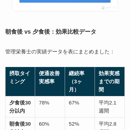
ポチップ
朝食後 vs 夕食後：効果比較データ
管理栄養士の実績データを表にまとめました：
摂取タイ
便通改善
継続率
効果実感
ミング
実感率
（3ヶ
までの期
月）
間
夕食後30
78%
67%
平均2.1
分以内
週間
朝食後30
60%
52%
平均2.8