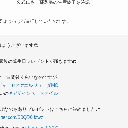
公式にも一部製品の生産終了を確認
実はじわじわ進行していたのです。
はようございます😊
、家族の誕生日プレゼントが届きます🎁
と二週間後くらいなのですが
ディーセス
#エルジューダMO
いの
#デザインベースオイル
げなのもありプレゼントはこちらに決めました🙂
witter.com/S0QD0Ifowz
tomi_ouchi)
January 3, 2025