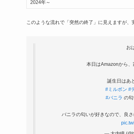
2024年～
このような流れで「突然の終了」に見えますが、
お
本日はAmazonから
誕生日はあ
#ミルボン
#
#バニラ
の匂
バニラの匂いが好きなので、良さ
pic.t
— 大内瞳 (@hi