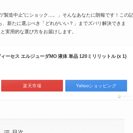
“製造中止”にショック…。」そんなあなたに朗報です！この
ら、新たに選ぶべき「どれがいい？」までズバリ解決できま
報と実用的な選び方をお届けします。
 ディーセス エルジューダMO 液体 単品 120ミリリットル (x 1)
楽天市場
Yahooショッピング
ポチップ
目次