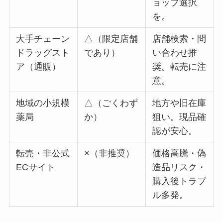
ョップ選択
を。
大手チェーン
△（限定店舗
店舗検索・問
ドラッグスト
であり）
い合わせ推
ア（通販）
奨。転売に注
意。
地域の小規模
△（ごくわず
地方や旧在庫
薬局
か）
狙い。現品確
認が安心。
転売・非公式
×（非推奨）
価格高騰・偽
ECサイト
造品リスク・
購入後トラブ
ル多発。