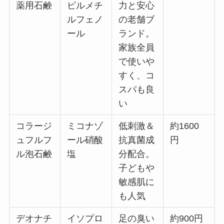
薬用石鹸
ピルメチ
力と安心
ルフェノ
の老舗ブ
ール
ランド。
家族全員
で使いや
すく、コ
スパも良
い
コラージ
ミコナゾ
低刺激＆
約1600
ュフルフ
ール硝酸
抗真菌成
円
ル泡石鹸
塩
分配合。
子どもや
敏感肌に
も人気
デオナチ
イソプロ
足の臭い
約900円