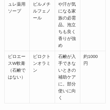
ュレ薬用
ピルメチ
や汗が気
ソープ
ルフェノ
になる家
ール
族の必需
品。泡立
ちも良く
香りが強
め
ピロエー
ピロクト
石鹸が入
約1000
スW軟膏
ンオラミ
手できな
円
（石鹸で
ン
いときの
はない）
補助ケア
に。部分
使いに向
く