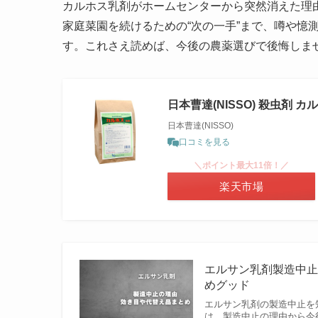
カルホス乳剤がホームセンターから突然消えた理
家庭菜園を続けるための“次の一手”まで、噂や憶
す。これさえ読めば、今後の農薬選びで後悔しま
日本曹達(NISSO) 殺虫剤 カ
日本曹達(NISSO)
口コミを見る
＼ポイント最大11倍！／
楽天市場
エルサン乳剤製造中止
めグッド
エルサン乳剤の製造中止を
は、製造中止の理由から今