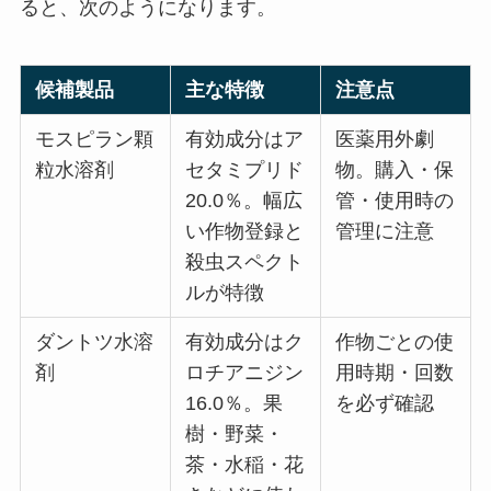
ると、次のようになります。
候補製品
主な特徴
注意点
モスピラン顆
有効成分はア
医薬用外劇
粒水溶剤
セタミプリド
物。購入・保
20.0％。幅広
管・使用時の
い作物登録と
管理に注意
殺虫スペクト
ルが特徴
ダントツ水溶
有効成分はク
作物ごとの使
剤
ロチアニジン
用時期・回数
16.0％。果
を必ず確認
樹・野菜・
茶・水稲・花