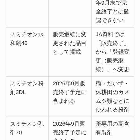
年9月末で完
全終了とは確
認できない
スミチオン水
販売継続に変
JA資料では
和剤40
更された品目
「販売終了」
として掲載
から「登録変
更（販売継
続）」へ変更
スミチオン粉
2026年9月販
稲・だいず・
剤3DL
売終了予定に
休耕田のカメ
含まれる
ムシ類などに
使われる粉剤
スミチオン乳
2026年9月販
茶専用の高含
剤70
売終了予定に
有製剤