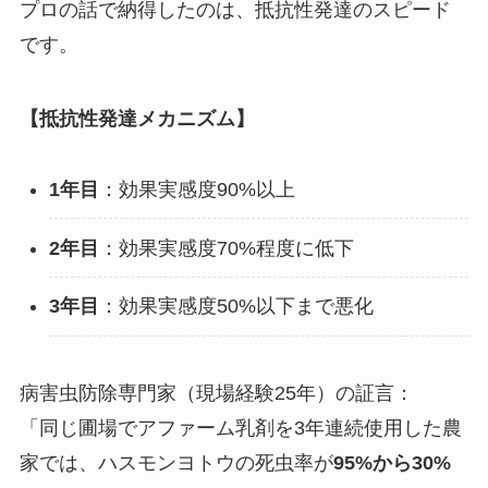
プロの話で納得したのは、抵抗性発達のスピード
です。
【抵抗性発達メカニズム】
1年目
：効果実感度90%以上
2年目
：効果実感度70%程度に低下
3年目
：効果実感度50%以下まで悪化
病害虫防除専門家（現場経験25年）の証言：
「同じ圃場でアファーム乳剤を3年連続使用した農
家では、ハスモンヨトウの死虫率が
95%から30%