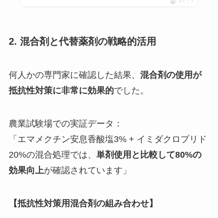
ポチップ
2. 混合剤と代替薬剤の戦略的活用
何人かの専門家に確認した結果、
混合剤の使用が
抵抗性対策に非常に効果的
でした。
農業試験場での実証データ：
「エマメクチン安息香酸塩3% + イミダクロプリド
20%の混合処理では、
単剤使用と比較して80%の
効果向上
が確認されています」
【抵抗性対策用混合剤の組み合わせ】