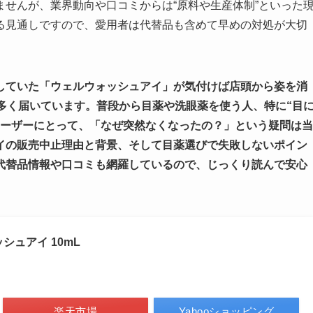
せんが、業界動向や口コミからは“原料や生産体制”といった
る見通しですので、愛用者は代替品も含めて早めの対処が大切
していた「ウェルウォッシュアイ」が気付けば店頭から姿を消
多く届いています。普段から目薬や洗眼薬を使う人、特に“目
ユーザーにとって、「なぜ突然なくなったの？」という疑問は当
イの販売中止理由と背景、そして目薬選びで失敗しないポイン
代替品情報や口コミも網羅しているので、じっくり読んで安心
。
シュアイ 10mL
楽天市場
Yahooショッピング