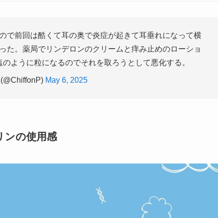
ので前回は酷くて耳の奥で炎症が起きて耳垂れになって横
った。薬局でリンデロンのクリームと痒み止めのローショ
塩のように粒になるのでそれを取ろうとして悪化する。
@ChiffonP)
May 6, 2025
リンの使用感