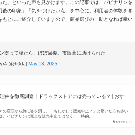
った」といった声も見かけます。この記事では、パピナリンを
用後の印象」「気をつけたい点」を中心に、利用者の体験を参
をもとにご紹介していますので、商品選びの一助となれば幸い
ン塗って寝たら、ぼぼ回復。市販薬に助けられた。
y👶 (@h0da)
May 18, 2025
理由を徹底調査｜ドラックストアには売っている？ | おす
アの店頭から急に姿を消し、「もしかして販売中止？」と驚いた方も多い
は、パピナリンは完全な販売中止ではなく、一時的…
おすすめグッド