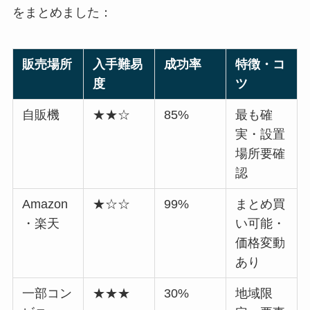
をまとめました：
販売場所
入手難易
成功率
特徴・コ
度
ツ
自販機
★★☆
85%
最も確
実・設置
場所要確
認
Amazon
★☆☆
99%
まとめ買
・楽天
い可能・
価格変動
あり
一部コン
★★★
30%
地域限