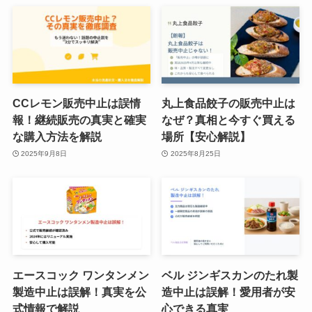
CCレモン販売中止は誤情
丸上食品餃子の販売中止は
報！継続販売の真実と確実
なぜ？真相と今すぐ買える
な購入方法を解説
場所【安心解説】
2025年9月8日
2025年8月25日
エースコック ワンタンメン
ベル ジンギスカンのたれ製
製造中止は誤解！真実を公
造中止は誤解！愛用者が安
式情報で解説
心できる真実