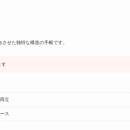
合させた独特な構造の手帳です。
ます
両立
ース