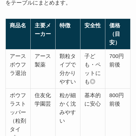
をテーブルにまとめます。
商品名
主要メ
特徴
安全性
価格
ーカー
（目
安）
アース
アース
顆粒タ
子ど
700円
ボウフ
製薬
イプで
も・ペ
前後
ラ退治
分かり
ットに
やすい
も◎
ボウフ
住友化
粒が細
基本的
800円
ラスト
学園芸
かく沈
に安心
前後
ッパー
みやす
（粒剤
い
タイ