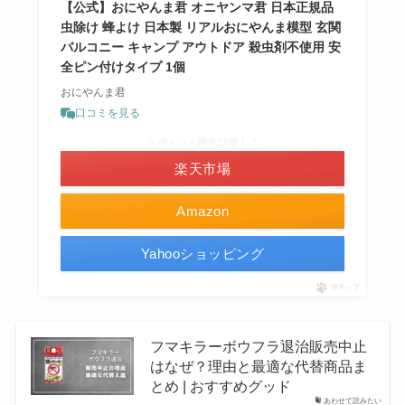
【公式】おにやんま君 オニヤンマ君 日本正規品
虫除け 蜂よけ 日本製 リアルおにやんま模型 玄関
バルコニー キャンプ アウトドア 殺虫剤不使用 安
全ピン付けタイプ 1個
おにやんま君
口コミを見る
＼ポイント最大11倍！／
楽天市場
Amazon
Yahooショッピング
ポチップ
フマキラーボウフラ退治販売中止
はなぜ？理由と最適な代替商品ま
とめ | おすすめグッド
あわせて読みたい