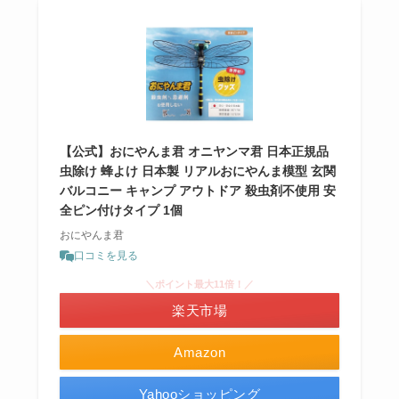
【公式】おにやんま君 オニヤンマ君 日本正規品
虫除け 蜂よけ 日本製 リアルおにやんま模型 玄関
バルコニー キャンプ アウトドア 殺虫剤不使用 安
全ピン付けタイプ 1個
おにやんま君
口コミを見る
＼ポイント最大11倍！／
楽天市場
Amazon
Yahooショッピング