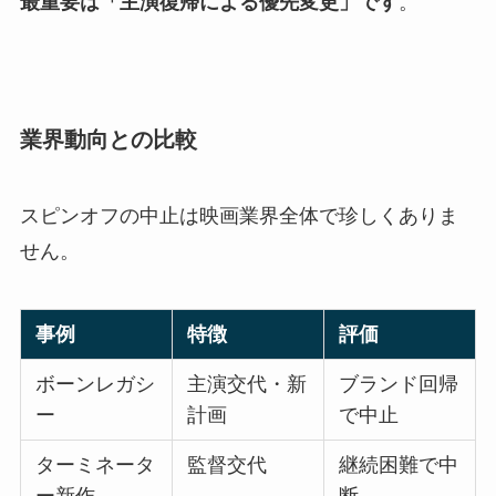
最重要は「主演復帰による優先変更」です
。
業界動向との比較
スピンオフの中止は映画業界全体で珍しくありま
せん。
事例
特徴
評価
ボーンレガシ
主演交代・新
ブランド回帰
ー
計画
で中止
ターミネータ
監督交代
継続困難で中
ー新作
断