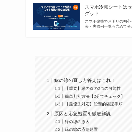
スマホ冷却シートはセ
グッド
スマホ発熱でお困りの初心者
表・失敗例一覧も含めて分
緑の線の直し方答えはこれ！
【重要】緑の線の2つの可能性
簡単判別方法【2分でチェック】
【最優先対応】段階的確認手順
原因と応急処置を徹底解説
緑の線の原因
緑の線の応急処置