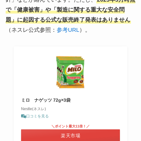
で「健康被害」や「製造に関する重大な安全問
題」に起因する公式な販売終了発表はありません
（ネスレ公式参照：
参考URL
）。
ミロ ナゲッツ 72g×3袋
Nestle(ネスレ)
口コミを見る
＼ポイント最大11倍！／
楽天市場