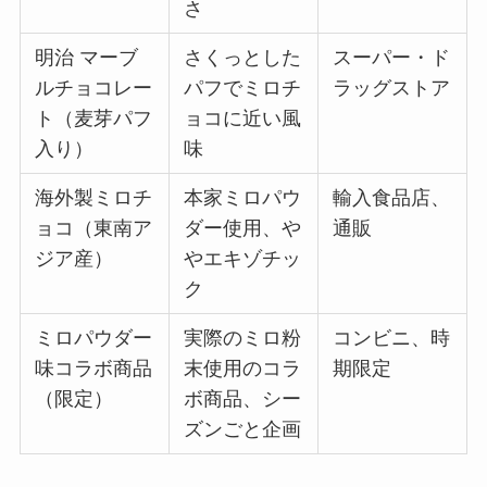
さ
明治 マーブ
さくっとした
スーパー・ド
ルチョコレー
パフでミロチ
ラッグストア
ト（麦芽パフ
ョコに近い風
入り）
味
海外製ミロチ
本家ミロパウ
輸入食品店、
ョコ（東南ア
ダー使用、や
通販
ジア産）
やエキゾチッ
ク
ミロパウダー
実際のミロ粉
コンビニ、時
味コラボ商品
末使用のコラ
期限定
（限定）
ボ商品、シー
ズンごと企画