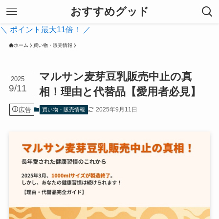
おすすめグッド
＼ ポイント最大11倍！ ／
ホーム
買い物・販売情報
マルサン麦芽豆乳販売中止の真
2025
9/11
相！理由と代替品【愛用者必見】
広告
2025年9月11日
買い物・販売情報