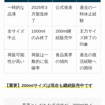
一時的な
2025年3
公式発表
過去の一
品薄
月製造終
時休止経
了
験
全サイズ
1000ml
200ml継
主力サイ
中止
のみ終了
続販売中
ズ終了の
印象
再販可能
再販は一
食品業界
過去の復
性が高い
般的に低
の傾向
活経験へ
確率
の期待
【重要】200mlサイズは現在も継続販売中です