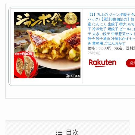
【1】丸上の ジャンボ餃子 40
パック)【累計8億個販売】餃子
産 にんにく 生餃子 特大 も
子 冷凍餃子 焼餃子 ビールに
子 大きい餃子 中華惣菜セッ
餃子 餃子通販 冷凍おかずセ
み 業務用 ごはんおかず
価格：5,680円（税込、送料別
26時点)
楽
目次