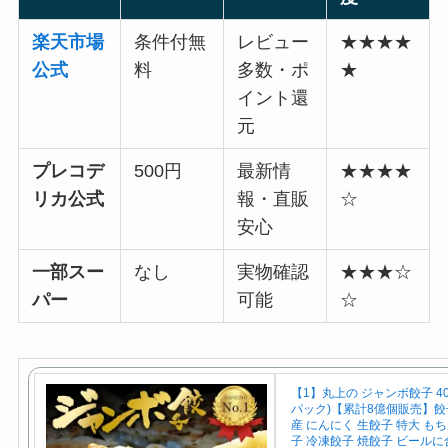
楽天市場
条件付無
レビュー
★★★★
公式
料
多数・ポ
★
イント還
元
プレコデ
500円
最新情
★★★★
リカ公式
報・直販
☆
安心
一部スー
なし
実物確認
★★★☆
パー
可能
☆
【1】丸上の ジャンボ餃子 40
パック)【累計8億個販売】餃子
産 にんにく 生餃子 特大 も
子 冷凍餃子 焼餃子 ビールに