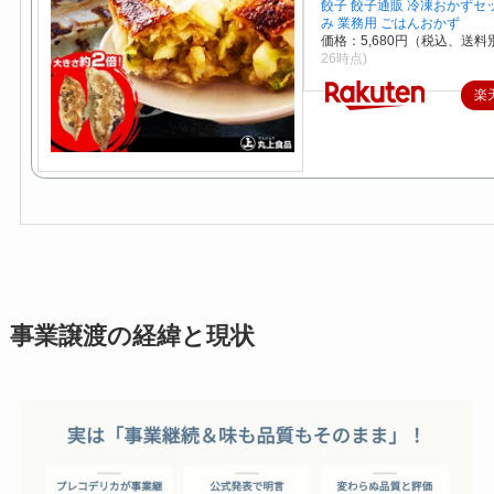
餃子 餃子通販 冷凍おかずセ
み 業務用 ごはんおかず
価格：5,680円（税込、送料別
26時点)
楽
事業譲渡の経緯と現状