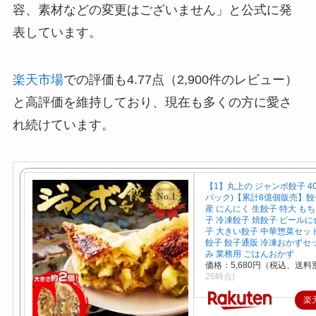
容、素材などの変更はございません」と公式に発
表しています。
楽天市場
での評価も4.77点（2,900件のレビュー）
と高評価を維持しており、現在も多くの方に愛さ
れ続けています。
【1】丸上の ジャンボ餃子 40
パック)【累計8億個販売】餃子
産 にんにく 生餃子 特大 も
子 冷凍餃子 焼餃子 ビールに
子 大きい餃子 中華惣菜セッ
餃子 餃子通販 冷凍おかずセ
み 業務用 ごはんおかず
価格：5,680円（税込、送料別
26時点)
楽