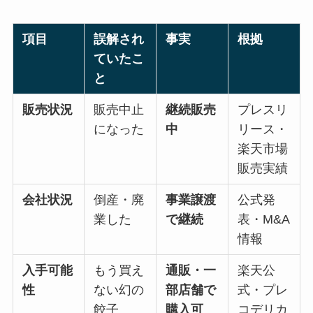
項目
誤解され
事実
根拠
ていたこ
と
販売状況
販売中止
継続販売
プレスリ
になった
中
リース・
楽天市場
販売実績
会社状況
倒産・廃
事業譲渡
公式発
業した
で継続
表・M&A
情報
入手可能
もう買え
通販・一
楽天公
性
ない幻の
部店舗で
式・プレ
餃子
購入可
コデリカ