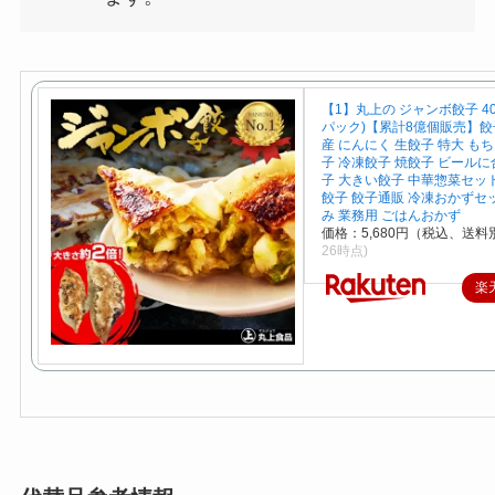
【1】丸上の ジャンボ餃子 40
パック)【累計8億個販売】餃子
産 にんにく 生餃子 特大 も
子 冷凍餃子 焼餃子 ビールに
子 大きい餃子 中華惣菜セッ
餃子 餃子通販 冷凍おかずセ
み 業務用 ごはんおかず
価格：5,680円（税込、送料別
26時点)
楽