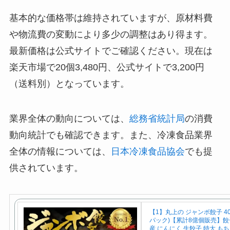
基本的な価格帯は維持されていますが、原材料費
や物流費の変動により多少の調整はあり得ます。
最新価格は公式サイトでご確認ください。現在は
楽天市場で20個3,480円、公式サイトで3,200円
（送料別）となっています。
業界全体の動向については、
総務省統計局
の消費
動向統計でも確認できます。また、冷凍食品業界
全体の情報については、
日本冷凍食品協会
でも提
供されています。
【1】丸上の ジャンボ餃子 40
パック)【累計8億個販売】餃子
産 にんにく 生餃子 特大 も