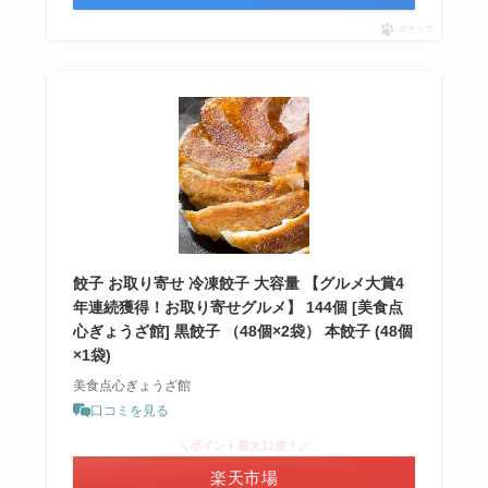
ポチップ
餃子 お取り寄せ 冷凍餃子 大容量 【グルメ大賞4
年連続獲得！お取り寄せグルメ】 144個 [美食点
心ぎょうざ館] 黒餃子 （48個×2袋） 本餃子 (48個
×1袋)
美食点心ぎょうざ館
口コミを見る
＼ポイント最大11倍！／
楽天市場