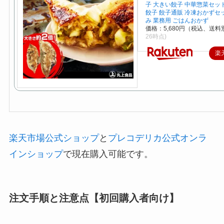
子 大きい餃子 中華惣菜セッ
餃子 餃子通販 冷凍おかずセ
み 業務用 ごはんおかず
価格：5,680円（税込、送料別
26時点)
楽
楽天市場公式ショップ
と
プレコデリカ公式オンラ
インショップ
で現在購入可能です。
注文手順と注意点【初回購入者向け】