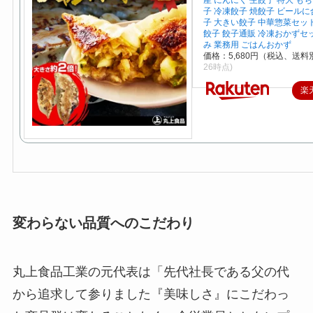
産 にんにく 生餃子 特大 も
子 冷凍餃子 焼餃子 ビールに
子 大きい餃子 中華惣菜セッ
餃子 餃子通販 冷凍おかずセ
み 業務用 ごはんおかず
価格：5,680円（税込、送料別
26時点)
楽
変わらない品質へのこだわり
丸上食品工業の元代表は「先代社長である父の代
から追求して参りました『美味しさ』にこだわっ