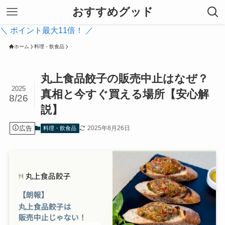
おすすめグッド
＼ ポイント最大11倍！ ／
ホーム
料理・飲食品
丸上食品餃子の販売中止はなぜ？
2025
真相と今すぐ買える場所【安心解
8/26
説】
広告
2025年8月26日
料理・飲食品