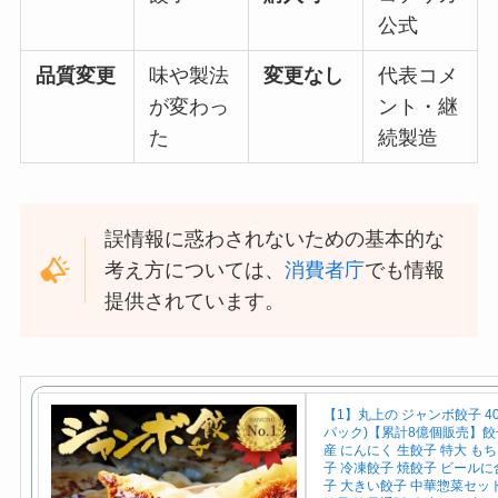
公式
品質変更
味や製法
変更なし
代表コメ
が変わっ
ント・継
た
続製造
誤情報に惑わされないための基本的な
考え方については、
消費者庁
でも情報
提供されています。
【1】丸上の ジャンボ餃子 40
パック)【累計8億個販売】餃子
産 にんにく 生餃子 特大 も
子 冷凍餃子 焼餃子 ビールに
子 大きい餃子 中華惣菜セッ