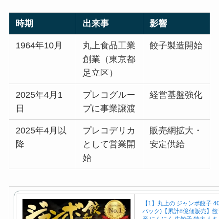
時期
出来事
影響
1964年10月
丸上食品工業
餃子製造開始
創業（東京都
足立区）
2025年4月1
プレコグルー
経営基盤強化
日
プに事業譲渡
2025年4月以
プレコデリカ
販売網拡大・
降
として営業開
安定供給
始
【1】丸上の ジャンボ餃子 40
パック)【累計8億個販売】餃子