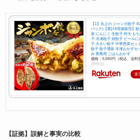
【1】丸上の ジャンボ餃子 40
パック)【累計8億個販売】餃子
産 にんにく 生餃子 特大 も
子 冷凍餃子 焼餃子 ビールに
子 大きい餃子 中華惣菜セッ
餃子 餃子通販 冷凍おかずセ
み 業務用 ごはんおかず
価格：5,680円（税込、送料別
26時点)
楽
【証拠】誤解と事実の比較