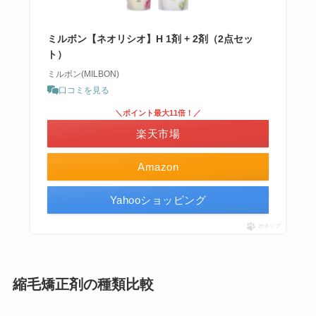
ミルボン【ネオリシオ】H 1剤 + 2剤（2点セッ
ト）
ミルボン(MILBON)
口コミを見る
＼ポイント最大11倍！／
楽天市場
Amazon
Yahooショッピング
ポチップ
縮毛矯正剤の種類比較