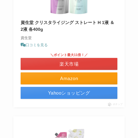
資生堂 クリスタライジング ストレート H 1液 ＆
2液 各400g
資生堂
口コミを見る
＼ポイント最大11倍！／
楽天市場
Amazon
Yahooショッピング
ポチップ