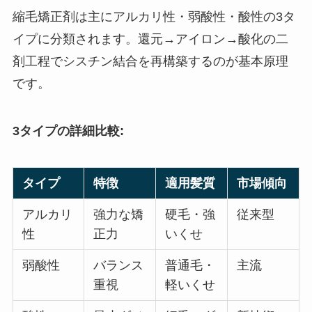
縮毛矯正剤は主にアルカリ性・弱酸性・酸性の3タ
イプに分類されます。還元→アイロン→酸化の二
剤工程でシスチン結合を再構築するのが基本原理
です。
3タイプの詳細比較:
タイプ
特徴
適用髪質
市場傾向
アルカリ
強力な矯
硬毛・強
従来型
性
正力
いくせ
弱酸性
バランス
普通毛・
主流
重視
軽いくせ