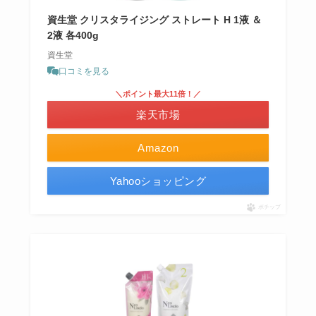
資生堂 クリスタライジング ストレート H 1液 ＆
2液 各400g
資生堂
口コミを見る
＼ポイント最大11倍！／
楽天市場
Amazon
Yahooショッピング
ポチップ