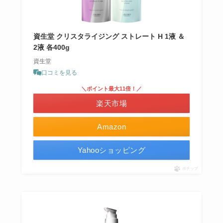
資生堂 クリスタライジング ストレート H 1液 ＆
2液 各400g
資生堂
口コミを見る
＼ポイント最大11倍！／
楽天市場
Amazon
Yahooショッピング
ポチップ