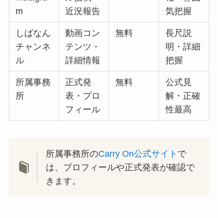
m
近況報告
気把握
しばなん
動画コン
無料
長尺説
チャンネ
テンツ・
明・詳細
ル
詳細情報
把握
所属事務
正式発
無料
公式見
所
表・プロ
解・正確
フィール
性最高
所属事務所の
Carry On公式サイト
で
は、プロフィールや正式発表が確認で
きます。