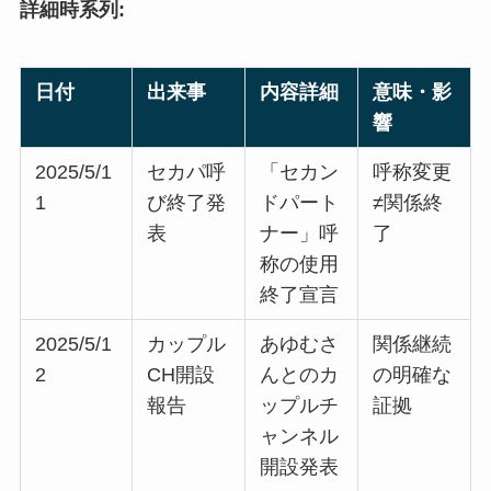
詳細時系列:
日付
出来事
内容詳細
意味・影
響
2025/5/1
セカパ呼
「セカン
呼称変更
1
び終了発
ドパート
≠関係終
表
ナー」呼
了
称の使用
終了宣言
2025/5/1
カップル
あゆむさ
関係継続
2
CH開設
んとのカ
の明確な
報告
ップルチ
証拠
ャンネル
開設発表