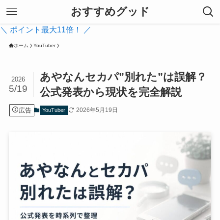
おすすめグッド
＼ ポイント最大11倍！ ／
ホーム
YouTuber
あやなんセカパ”別れた”は誤解？
2026
5/19
公式発表から現状を完全解説
広告
2026年5月19日
YouTuber