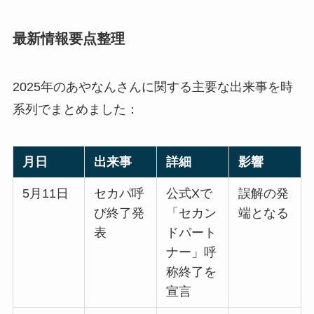
最新情報要点整理
2025年のあやなんさんに関する主要な出来事を時
系列でまとめました：
月日
出来事
詳細
影響
5月11日
セカパ呼
公式Xで
誤解の発
び終了発
「セカン
端となる
表
ドパート
ナー」呼
称終了を
宣言