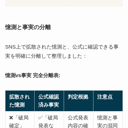
憶測と事実の分離
SNS上で拡散された憶測と、公式に確認できる事
実を明確に分離して整理しました：
憶測vs事実 完全分離表:
拡散され
公式確認
判定根拠
注意点
た憶測
済み事実
❌「破局
✅「破局
公式発表
憶測と事
確定」
発表な
内容の確
実の混同