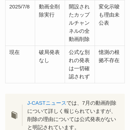
2025/7/8
動画全削
開設され
変化示唆
除実行
たカップ
も理由未
ルチャン
公表
ネルの全
動画削除
現在
破局発表
公式な別
憶測の根
なし
れの発表
拠不存在
は一切確
認されず
J-CASTニュース
では、7月の動画削除
について詳しく報じられていますが、
削除の理由については公式発表がない
と明記されています。