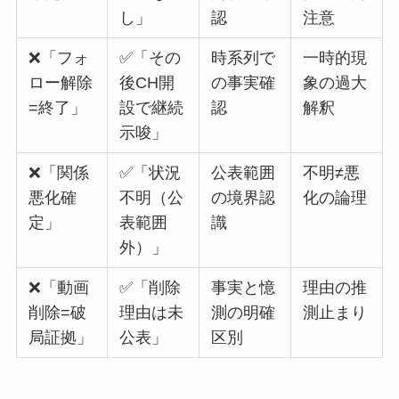
し」
認
注意
❌「フォ
✅「その
時系列で
一時的現
ロー解除
後CH開
の事実確
象の過大
=終了」
設で継続
認
解釈
示唆」
❌「関係
✅「状況
公表範囲
不明≠悪
悪化確
不明（公
の境界認
化の論理
定」
表範囲
識
外）」
❌「動画
✅「削除
事実と憶
理由の推
削除=破
理由は未
測の明確
測止まり
局証拠」
公表」
区別