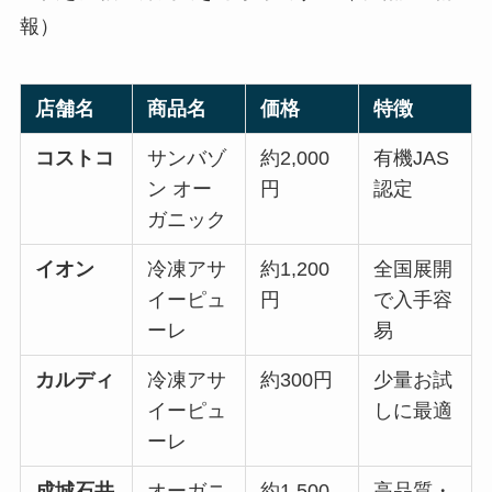
報）
店舗名
商品名
価格
特徴
コストコ
サンバゾ
約2,000
有機JAS
ン オー
円
認定
ガニック
イオン
冷凍アサ
約1,200
全国展開
イーピュ
円
で入手容
ーレ
易
カルディ
冷凍アサ
約300円
少量お試
イーピュ
しに最適
ーレ
成城石井
オーガニ
約1,500
高品質・